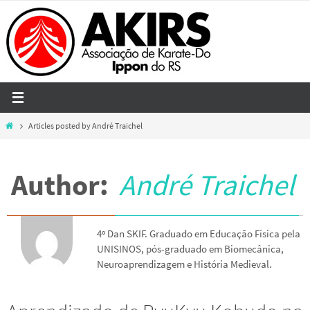
Skip
to
content
Home
Articles posted by André Traichel
Author:
André Traichel
4º Dan SKIF. Graduado em Educação Física pela
UNISINOS, pós-graduado em Biomecânica,
Neuroaprendizagem e História Medieval.