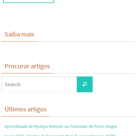
Saiba mais
Procurar artigos
Search
Search
for:
Últimos artigos
Aprendizado de RyuKyu Kobudo na Yoshukan de Porto Alegre.
Curso SKIF e Exame de Dan neste final de novembro na AKIRS.