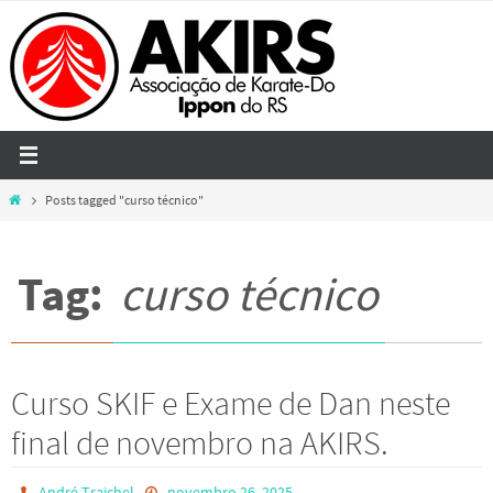
Skip
to
content
Home
Posts tagged "curso técnico"
Tag:
curso técnico
Curso SKIF e Exame de Dan neste
final de novembro na AKIRS.
André Traichel
novembro 26, 2025