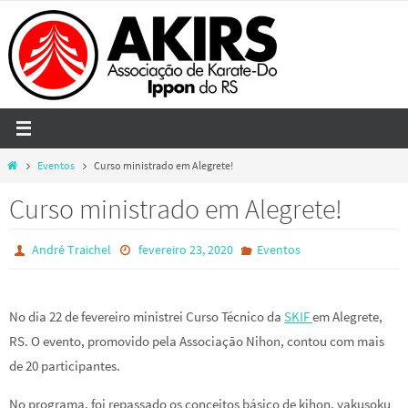
Skip
to
content
Home
Eventos
Curso ministrado em Alegrete!
Curso ministrado em Alegrete!
André Traichel
fevereiro 23, 2020
Eventos
No dia 22 de fevereiro ministrei Curso Técnico da
SKIF
em Alegrete,
RS. O evento, promovido pela Associação Nihon, contou com mais
de 20 participantes.
No programa, foi repassado os conceitos básico de kihon, yakusoku