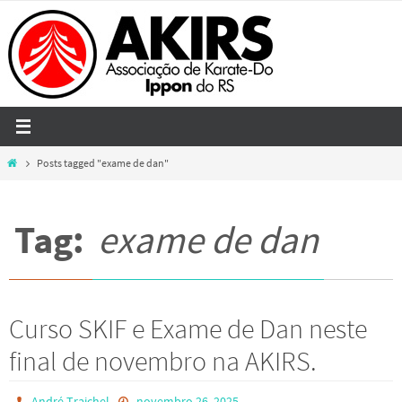
Skip
to
content
Home
Posts tagged "exame de dan"
Tag:
exame de dan
Curso SKIF e Exame de Dan neste
final de novembro na AKIRS.
André Traichel
novembro 26, 2025