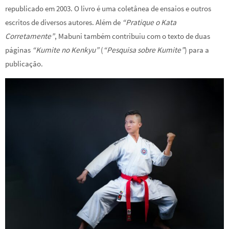
republicado em 2003. O livro é uma coletânea de ensaios e outros
escritos de diversos autores. Além de
“Pratique o Kata
Corretamente”
, Mabuni também contribuiu com o texto de duas
páginas
“Kumite no Kenkyu”
(
“Pesquisa sobre Kumite”
) para a
publicação.