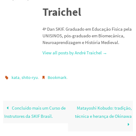
Traichel
4º Dan SKIF. Graduado em Educação Física pela
UNISINOS, pós-graduado em Biomecânica,
Neuroaprendizagem e História Medieval.
View all posts by André Traichel
→
,
.
.
kata
shito-ryu
Bookmark
Concluído mais um Curso de
Matayoshi Kobudo: tradição,
Instrutores da SKIF Brasil.
técnica e herança de Okinawa