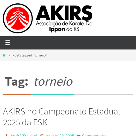
Skip
to
content
Home
Posts tagged "torneio"
Tag:
torneio
AKIRS no Campeonato Estadual
2025 da FSK
André Traichel
agosto 20, 2025
Campeonatos