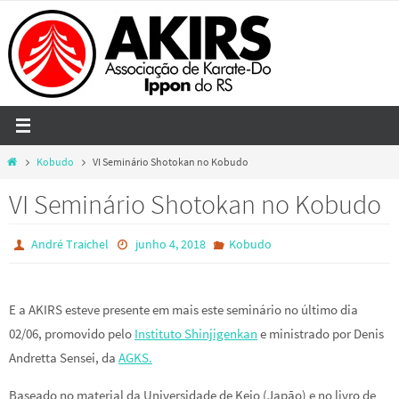
Skip
to
content
Home
Kobudo
VI Seminário Shotokan no Kobudo
VI Seminário Shotokan no Kobudo
André Traichel
junho 4, 2018
Kobudo
E a AKIRS esteve presente em mais este seminário no último dia
02/06, promovido pelo
Instituto Shinjigenkan
e ministrado por Denis
Andretta Sensei, da
AGKS.
Baseado no material da Universidade de Keio (Japão) e no livro de