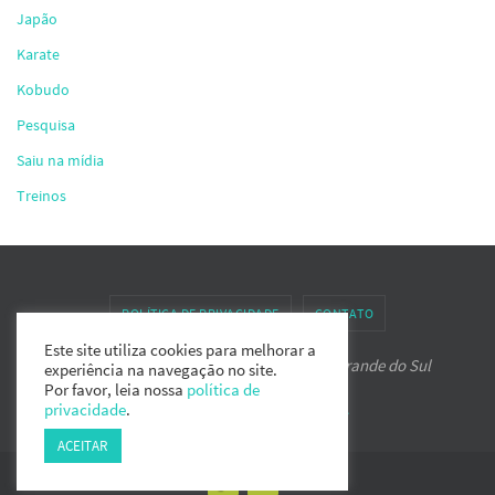
Japão
Karate
Kobudo
Pesquisa
Saiu na mídia
Treinos
POLÍTICA DE PRIVACIDADE
CONTATO
Este site utiliza cookies para melhorar a
Associação de Karate-do IPPON do Rio Grande do Sul
experiência na navegação no site.
Por favor, leia nossa
política de
Powered by
Nirvana
&
WordPress.
privacidade
.
ACEITAR