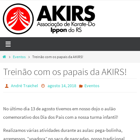
Skip
to
content
Home
Eventos
Treinão com os papais da AKIRS!
Treinão com os papais da AKIRS!
André Traichel
agosto 14, 2018
Eventos
No último dia 13 de agosto tivemos em nosso dojo o aulão
comemorativo dos Dia dos Pais com a nossa turma infantil!
Realizamos várias atividades durante as aulas: pega-bolinha,
arremessos, “voadora” no saco de pancadas, nosso tradicional