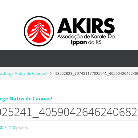
do Jorge Matos de Canoas!
13522823_797431177025241_4059042646240
orge Matos de Canoas!
025241_405904264624068
80 × 720
pixels