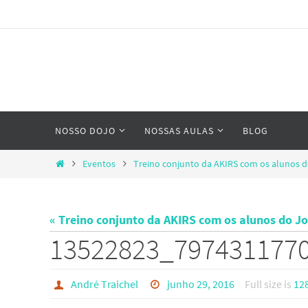
Skip
to
content
Skip
NOSSO DOJO
NOSSAS AULAS
BLOG
to
content
Home
Eventos
Treino conjunto da AKIRS com os alunos 
« Treino conjunto da AKIRS com os alunos do J
13522823_797431177
André Traichel
junho 29, 2016
Full size is
12