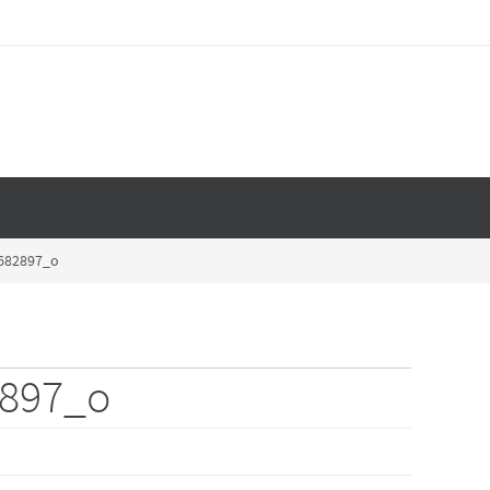
682897_o
2897_o