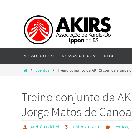
Skip
to
content
Skip
NOSSO DOJO
NOSSAS AULAS
BLOG
to
content
Home
Eventos
Treino conjunto da AKIRS com os alunos 
Treino conjunto da AK
Jorge Matos de Canoa
André Traichel
junho 29, 2016
Eventos
,