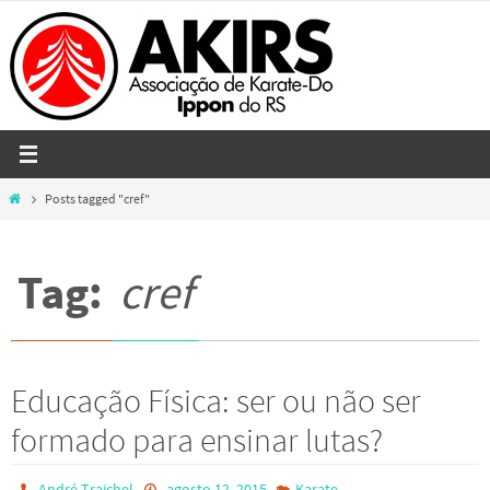
Skip
to
content
Home
Posts tagged "cref"
Tag:
cref
Educação Física: ser ou não ser
formado para ensinar lutas?
André Traichel
agosto 12, 2015
Karate