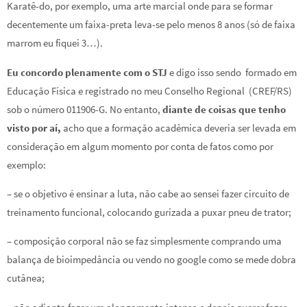
Karatê-do, por exemplo, uma arte marcial onde para se formar
decentemente um faixa-preta leva-se pelo menos 8 anos (só de faixa
marrom eu fiquei 3…).
Eu concordo plenamente com o STJ
e digo isso sendo formado em
Educação Física e registrado no meu Conselho Regional (CREF/RS)
sob o número 011906-G. No entanto,
diante de coisas que tenho
visto por aí,
acho que a formação acadêmica deveria ser levada em
consideração em algum momento por conta de fatos como por
exemplo:
– se o objetivo é ensinar a luta, não cabe ao sensei fazer circuito de
treinamento funcional, colocando gurizada a puxar pneu de trator;
– composição corporal não se faz simplesmente comprando uma
balança de bioimpedância ou vendo no google como se mede dobra
cutânea;