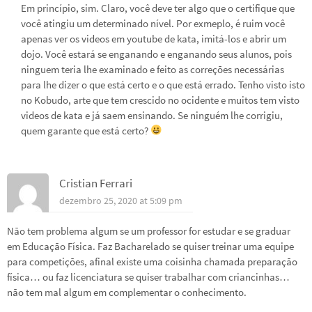
Em princípio, sim. Claro, você deve ter algo que o certifique que
você atingiu um determinado nível. Por exmeplo, é ruim você
apenas ver os videos em youtube de kata, imitá-los e abrir um
dojo. Você estará se enganando e enganando seus alunos, pois
ninguem teria lhe examinado e feito as correções necessárias
para lhe dizer o que está certo e o que está errado. Tenho visto isto
no Kobudo, arte que tem crescido no ocidente e muitos tem visto
videos de kata e já saem ensinando. Se ninguém lhe corrigiu,
quem garante que está certo?
Cristian Ferrari
dezembro 25, 2020 at 5:09 pm
Não tem problema algum se um professor for estudar e se graduar
em Educação Física. Faz Bacharelado se quiser treinar uma equipe
para competições, afinal existe uma coisinha chamada preparação
física… ou faz licenciatura se quiser trabalhar com criancinhas…
não tem mal algum em complementar o conhecimento.