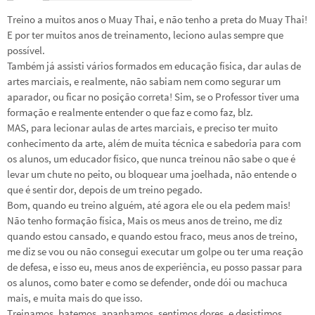
Treino a muitos anos o Muay Thai, e não tenho a preta do Muay Thai!
E por ter muitos anos de treinamento, leciono aulas sempre que
possível.
Também já assisti vários formados em educação física, dar aulas de
artes marciais, e realmente, não sabiam nem como segurar um
aparador, ou ficar no posição correta! Sim, se o Professor tiver uma
formação e realmente entender o que faz e como faz, blz.
MAS, para lecionar aulas de artes marciais, e preciso ter muito
conhecimento da arte, além de muita técnica e sabedoria para com
os alunos, um educador físico, que nunca treinou não sabe o que é
levar um chute no peito, ou bloquear uma joelhada, não entende o
que é sentir dor, depois de um treino pegado.
Bom, quando eu treino alguém, até agora ele ou ela pedem mais!
Não tenho formação física, Mais os meus anos de treino, me diz
quando estou cansado, e quando estou fraco, meus anos de treino,
me diz se vou ou não consegui executar um golpe ou ter uma reação
de defesa, e isso eu, meus anos de experiência, eu posso passar para
os alunos, como bater e como se defender, onde dói ou machuca
mais, e muita mais do que isso.
Treinamos, batemos, apanhamos, sentimos dores, e desistimos