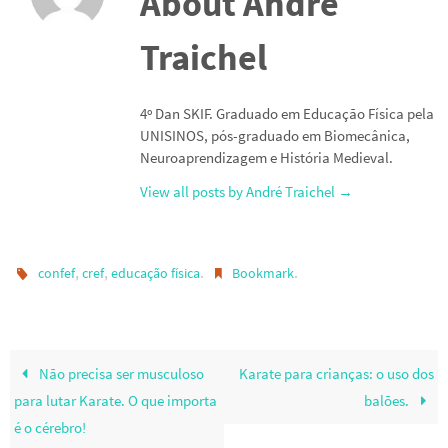
About André
Traichel
4º Dan SKIF. Graduado em Educação Física pela
UNISINOS, pós-graduado em Biomecânica,
Neuroaprendizagem e História Medieval.
View all posts by André Traichel
→
,
,
.
.
confef
cref
educação física
Bookmark
Não precisa ser musculoso
Karate para crianças: o uso dos
para lutar Karate. O que importa
balões.
é o cérebro!