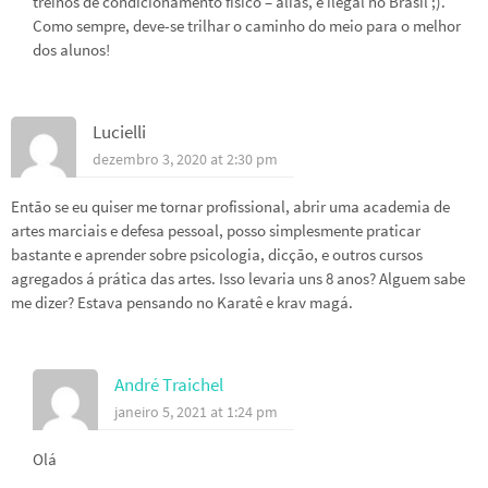
treinos de condicionamento físico – aliás, é ilegal no Brasil ;).
Como sempre, deve-se trilhar o caminho do meio para o melhor
dos alunos!
Lucielli
dezembro 3, 2020 at 2:30 pm
Então se eu quiser me tornar profissional, abrir uma academia de
artes marciais e defesa pessoal, posso simplesmente praticar
bastante e aprender sobre psicologia, dicção, e outros cursos
agregados á prática das artes. Isso levaria uns 8 anos? Alguem sabe
me dizer? Estava pensando no Karatê e krav magá.
André Traichel
janeiro 5, 2021 at 1:24 pm
Olá