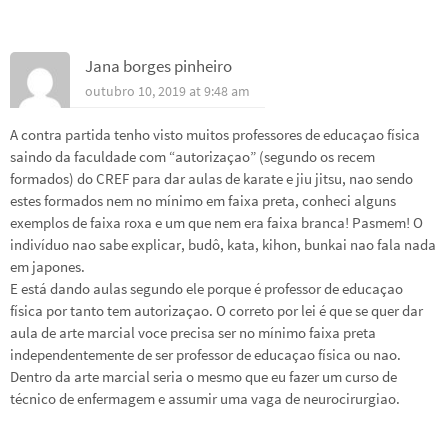
Jana borges pinheiro
outubro 10, 2019 at 9:48 am
A contra partida tenho visto muitos professores de educaçao física
saindo da faculdade com “autorizaçao” (segundo os recem
formados) do CREF para dar aulas de karate e jiu jitsu, nao sendo
estes formados nem no mínimo em faixa preta, conheci alguns
exemplos de faixa roxa e um que nem era faixa branca! Pasmem! O
indivíduo nao sabe explicar, budô, kata, kihon, bunkai nao fala nada
em japones.
E está dando aulas segundo ele porque é professor de educaçao
física por tanto tem autorizaçao. O correto por lei é que se quer dar
aula de arte marcial voce precisa ser no mínimo faixa preta
independentemente de ser professor de educaçao física ou nao.
Dentro da arte marcial seria o mesmo que eu fazer um curso de
técnico de enfermagem e assumir uma vaga de neurocirurgiao.