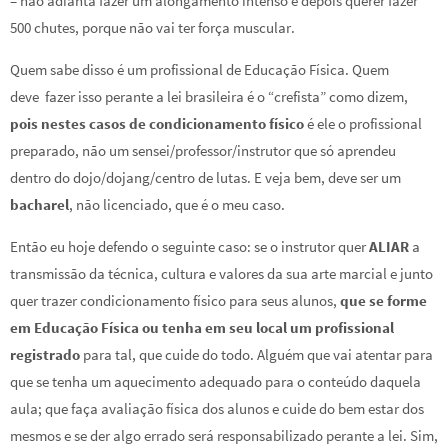
– não adianta fazer um alongamento intenso e depois querer fazer
500 chutes, porque não vai ter força muscular.
Quem sabe disso é um profissional de Educação Física. Quem
deve fazer isso perante a lei brasileira é o “crefista” como dizem,
pois nestes casos de condicionamento físico
é ele o profissional
preparado, não um sensei/professor/instrutor que só aprendeu
dentro do dojo/dojang/centro de lutas. E veja bem, deve ser um
bacharel
, não licenciado, que é o meu caso.
Então eu hoje defendo o seguinte caso: se o instrutor quer
ALIAR
a
transmissão da técnica, cultura e valores da sua arte marcial e junto
quer trazer condicionamento físico para seus alunos,
que se forme
em Educação Física ou tenha em seu local um profissional
registrado
para tal, que cuide do todo. Alguém que vai atentar para
que se tenha um aquecimento adequado para o conteúdo daquela
aula; que faça avaliação física dos alunos e cuide do bem estar dos
mesmos e se der algo errado será responsabilizado perante a lei. Sim,