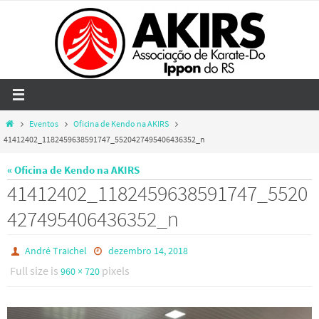
Skip
to
content
Home
Eventos
Oficina de Kendo na AKIRS
41412402_1182459638591747_5520427495406436352_n
« Oficina de Kendo na AKIRS
41412402_1182459638591747_5520
427495406436352_n
André Traichel
dezembro 14, 2018
Full size is
pixels
960 × 720