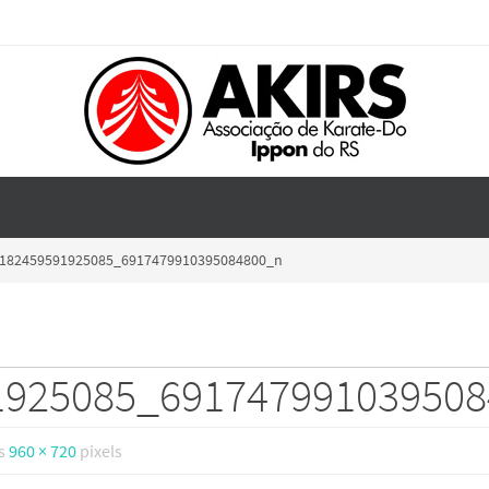
182459591925085_6917479910395084800_n
1925085_69174799103950
is
960 × 720
pixels