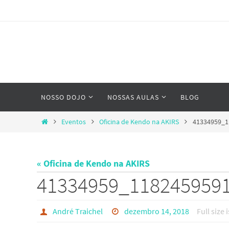
Skip
to
content
Skip
NOSSO DOJO
NOSSAS AULAS
BLOG
to
content
Home
Eventos
Oficina de Kendo na AKIRS
41334959_1
« Oficina de Kendo na AKIRS
41334959_118245959
André Traichel
dezembro 14, 2018
Full size 