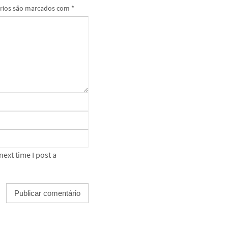
rios são marcados com
*
ext time I post a