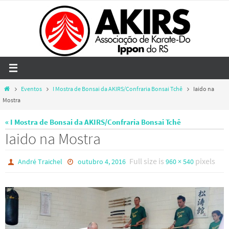
Skip
to
content
Home
Eventos
I Mostra de Bonsai da AKIRS/Confraria Bonsai Tchê
Iaido na
Mostra
« I Mostra de Bonsai da AKIRS/Confraria Bonsai Tchê
Iaido na Mostra
Full size is
pixels
André Traichel
outubro 4, 2016
960 × 540