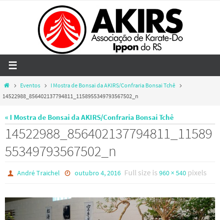
Skip
to
content
Home
Eventos
I Mostra de Bonsai da AKIRS/Confraria Bonsai Tchê
14522988_856402137794811_1158955349793567502_n
« I Mostra de Bonsai da AKIRS/Confraria Bonsai Tchê
14522988_856402137794811_11589
55349793567502_n
Full size is
pixels
André Traichel
outubro 4, 2016
960 × 540