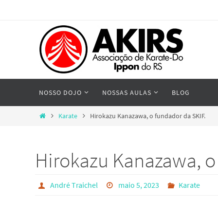
Skip
to
content
Skip
NOSSO DOJO
NOSSAS AULAS
BLOG
to
content
Home
Karate
Hirokazu Kanazawa, o fundador da SKIF.
Hirokazu Kanazawa, o 
André Traichel
maio 5, 2023
Karate