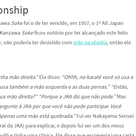
onship
azawa
Soke
foi o de ter vencido, em 1957, o 1º All Japan
, Kanzawa
Soke
ficou notório por ter alcançado este feito
, não poderia ter desistido com
mãe na platéia
, então ele
ha mão direita.”
Ela disse:
“Ohhh, no karatê você só usa a
 usa também a mão esquerda e as duas pernas.” “Então,
ua mão direita?” “Porque a JKA diz que não pode.”
Mas
pergunte à JKA por que você não pode participar. Você
 Apenas uma mão está quebrada.”
Fui ver Nakayama Sensei
ral da JKA) para explicar, e depois fui ver um dos meus
udô e tinha uma clínica. Ele disse que escreveria uma carta