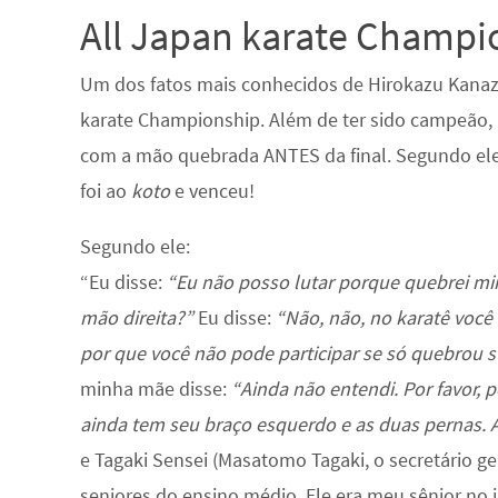
All Japan karate Champi
Um dos fatos mais conhecidos de Hirokazu Kan
karate Championship. Além de ter sido campeão
com a mão quebrada ANTES da final. Segundo ele
foi ao
koto
e venceu!
Segundo ele:
“Eu disse:
“Eu não posso lutar porque quebrei min
mão direita?”
Eu disse:
“Não, não, no karatê você
por que você não pode participar se só quebrou s
minha mãe disse:
“Ainda não entendi. Por favor, 
ainda tem seu braço esquerdo e as duas pernas.
e Tagaki Sensei (Masatomo Tagaki, o secretário ge
seniores do ensino médio. Ele era meu sênior no j