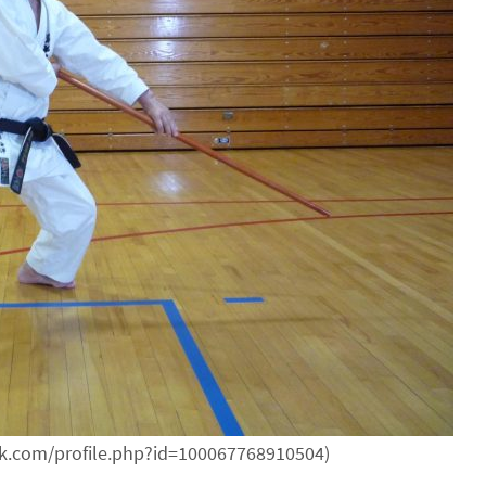
k.com/profile.php?id=100067768910504)