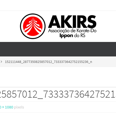
152111448_2877350825857012_7333373642752155236_n
25857012_7333373642752
0 × 1080
pixels