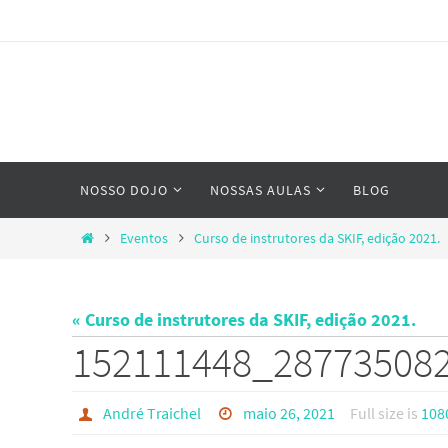
Skip
to
content
Skip
NOSSO DOJO
NOSSAS AULAS
BLOG
to
content
Home
Eventos
Curso de instrutores da SKIF, edição 2021.
« Curso de instrutores da SKIF, edição 2021.
152111448_28773508
André Traichel
maio 26, 2021
Full size is
108