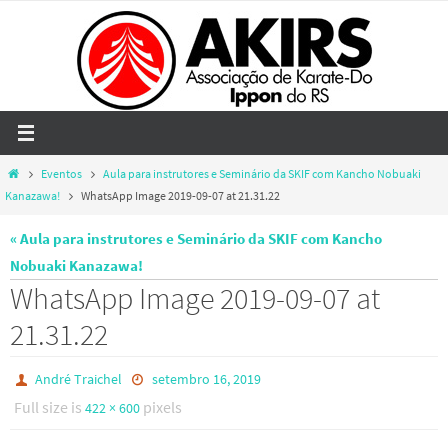
Skip
to
content
Home
Eventos
Aula para instrutores e Seminário da SKIF com Kancho Nobuaki
Kanazawa!
WhatsApp Image 2019-09-07 at 21.31.22
« Aula para instrutores e Seminário da SKIF com Kancho
Nobuaki Kanazawa!
WhatsApp Image 2019-09-07 at
21.31.22
André Traichel
setembro 16, 2019
Full size is
pixels
422 × 600