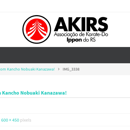
F com Kancho Nobuaki Kanazawa!
IMG_3338
com Kancho Nobuaki Kanazawa!
s
600 × 450
pixels