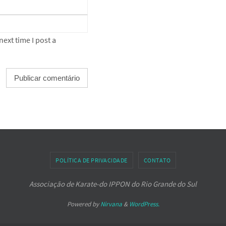
ext time I post a
POLÍTICA DE PRIVACIDADE
CONTATO
Associação de Karate-do IPPON do Rio Grande do Sul
Powered by
Nirvana
&
WordPress.