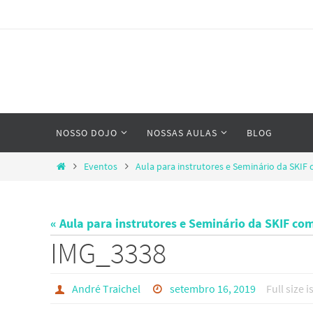
Skip
to
content
Skip
NOSSO DOJO
NOSSAS AULAS
BLOG
to
content
Home
Eventos
Aula para instrutores e Seminário da SKI
« Aula para instrutores e Seminário da SKIF 
IMG_3338
André Traichel
setembro 16, 2019
Full size i