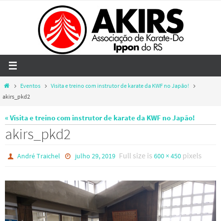
Skip
to
content
Home
Eventos
Visita e treino com instrutor de karate da KWF no Japão!
akirs_pkd2
« Visita e treino com instrutor de karate da KWF no Japão!
akirs_pkd2
Full size is
pixels
André Traichel
julho 29, 2019
600 × 450