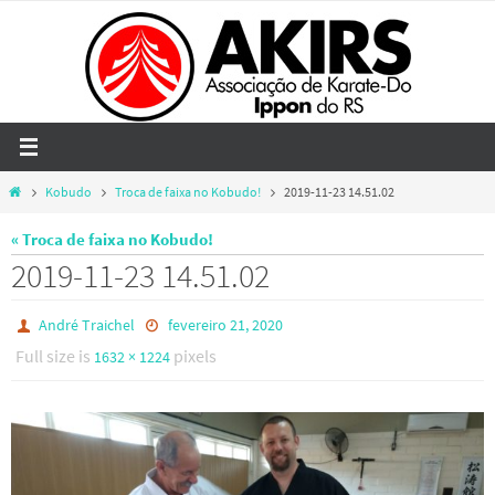
Skip
to
content
Home
Kobudo
Troca de faixa no Kobudo!
2019-11-23 14.51.02
« Troca de faixa no Kobudo!
2019-11-23 14.51.02
André Traichel
fevereiro 21, 2020
Full size is
pixels
1632 × 1224