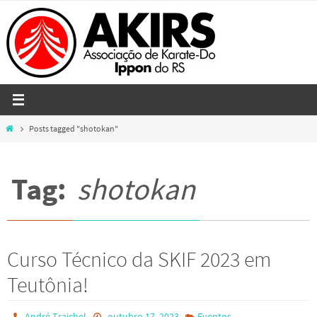
Skip
to
content
Home
Posts tagged "shotokan"
Tag:
shotokan
Curso Técnico da SKIF 2023 em
Teutônia!
André Traichel
outubro 17, 2023
Eventos