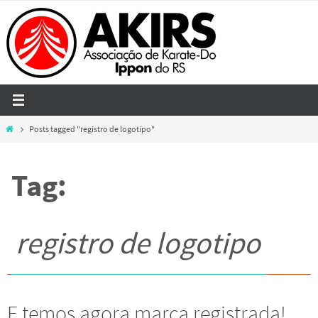
Skip
to
content
Home
Posts tagged "registro de logotipo"
Tag:
registro de logotipo
E temos agora marca registrada!