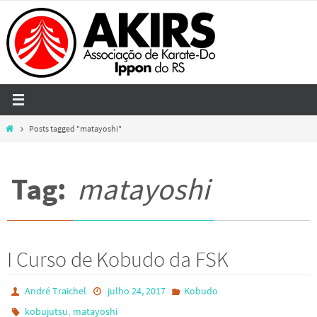
Skip
to
content
Home
Posts tagged "matayoshi"
Tag:
matayoshi
I Curso de Kobudo da FSK
André Traichel
julho 24, 2017
Kobudo
,
kobujutsu
matayoshi