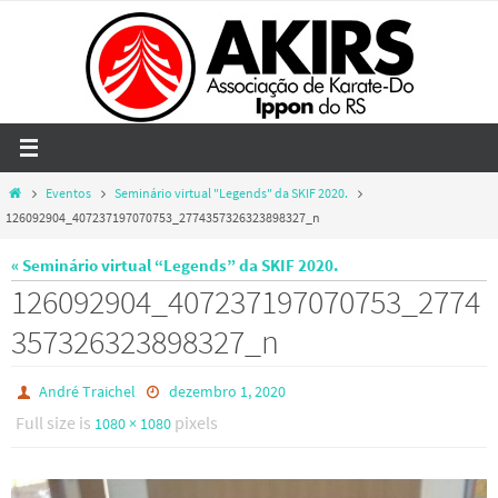
Skip
to
content
Home
Eventos
Seminário virtual "Legends" da SKIF 2020.
126092904_407237197070753_2774357326323898327_n
« Seminário virtual “Legends” da SKIF 2020.
126092904_407237197070753_2774
357326323898327_n
André Traichel
dezembro 1, 2020
Full size is
pixels
1080 × 1080