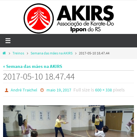
Skip
to
content
Home
Treinos
Semana das mães na AKIRS
2017-05-10 18.47.44
« Semana das mães na AKIRS
2017-05-10 18.47.44
Full size is
pixels
André Traichel
maio 19, 2017
600 × 338