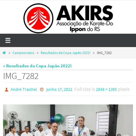
Skip
to
content
Home
Campeonatos
Resultados da Copa Japão 2022!
IMG_7282
« Resultados da Copa Japão 2022!
IMG_7282
Full size is
pixels
André Traichel
junho 17, 2022
2048 × 1365