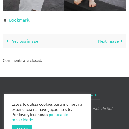
Bookmark
.
Previous image
Next image
Comments are closed.
POLÍTICA DE PRIVACIDADE
CONTATO
Este site utiliza cookies para melhorar a
Associação de Karate-do IPPON do Rio Grande do Sul
experiência na navegação no site.
Por favor, leia nossa
política de
privacidade
.
Powered by
Nirvana
&
WordPress.