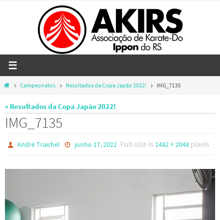
Skip
to
content
Home
Campeonatos
Resultados da Copa Japão 2022!
IMG_7135
« Resultados da Copa Japão 2022!
IMG_7135
Full size is
pixels
André Traichel
junho 17, 2022
1482 × 2048