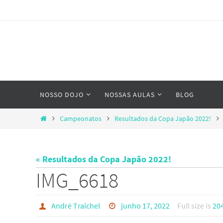
Skip
to
content
Skip
NOSSO DOJO
NOSSAS AULAS
BLOG
to
content
Home
Campeonatos
Resultados da Copa Japão 2022!
« Resultados da Copa Japão 2022!
IMG_6618
André Traichel
junho 17, 2022
Full size is
20