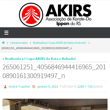
Skip
to
content
Home
Campeonatos
Realizada a I Copa AKIRS de Kata e Kobudo!
265061251_4056846944416965_2010890161300919497_n
« Realizada a I Copa AKIRS de Kata e Kobudo!
265061251_4056846944416965_201
0890161300919497_n
Full size is
pixels
André Traichel
janeiro 5, 2022
1280 × 720