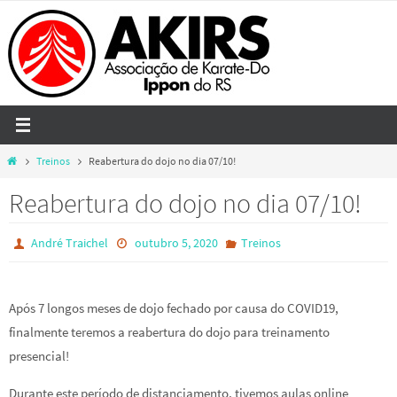
Skip
to
content
Home
Treinos
Reabertura do dojo no dia 07/10!
Reabertura do dojo no dia 07/10!
André Traichel
outubro 5, 2020
Treinos
Após 7 longos meses de dojo fechado por causa do COVID19,
finalmente teremos a reabertura do dojo para treinamento
presencial!
Durante este período de distanciamento, tivemos aulas online