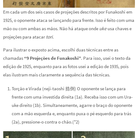
Em cada um dos seis casos de projeções descritos por Funakoshi em
1925, o oponente ataca se lançando para frente. Isso é feito com uma
mão ou com ambas as mãos. Não há ataque onde
uke
usa chaves e
projeções para atacar
tori
.
Para ilustrar o exposto acima, escolhi duas técnicas entre as
chamadas
“9 Projeções de Funakoshi”
. Para isso, usei o texto da
edição de 1925, enquanto para as fotos usei a edição de 1935, pois
elas ilustram mais claramente a sequência das técnicas.
Torção e Virada (neji-taoshi 捻倒) O oponente se lança para
frente com uma investida direita (1a). Receba isso com um Ura-
uke direito (1b). Simultaneamente, agarre o braço do oponente
com a mão esquerda e, enquanto puxa o pé esquerdo para trás
(2a), pressione-o contra o chão.(*2)