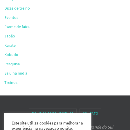
Dicas de treino
Eventos
Exame de faixa
Japão
Karate
Kobudo
Pesquisa
Saiu na mídia
Treinos
POLÍTICA DE PRIVACIDADE
CONTATO
Este site utiliza cookies para melhorar a
Associação de Karate-do IPPON do Rio Grande do Sul
experiência na navegação no site.