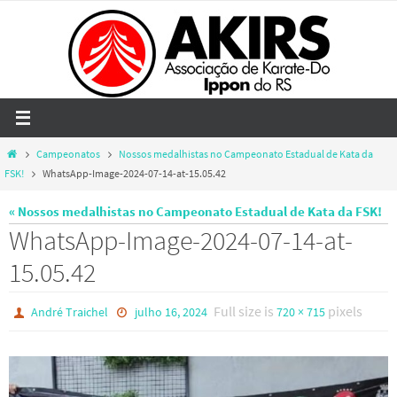
Skip
to
content
Home
Campeonatos
Nossos medalhistas no Campeonato Estadual de Kata da
FSK!
WhatsApp-Image-2024-07-14-at-15.05.42
« Nossos medalhistas no Campeonato Estadual de Kata da FSK!
WhatsApp-Image-2024-07-14-at-
15.05.42
Full size is
pixels
André Traichel
julho 16, 2024
720 × 715