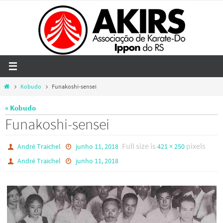
Skip
to
content
Home
Kobudo
Funakoshi-sensei
« Kobudo
Funakoshi-sensei
Full size is
pixels
André Traichel
junho 11, 2018
421 × 250
André Traichel
junho 11, 2018