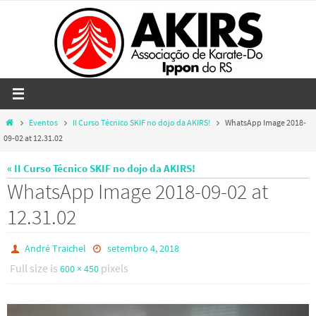
Skip
to
content
Home
Eventos
II Curso Técnico SKIF no dojo da AKIRS!
WhatsApp Image 2018-
09-02 at 12.31.02
« II Curso Técnico SKIF no dojo da AKIRS!
WhatsApp Image 2018-09-02 at
12.31.02
André Traichel
setembro 4, 2018
Full size is
pixels
600 × 450