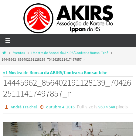
Skip
to
content
Home
Eventos
I Mostra de Bonsai da AKIRS/Confraria Bonsai Tchê
14445962_856402191128139_7042625111417497857_n
« I Mostra de Bonsai da AKIRS/Confraria Bonsai Tchê
14445962_856402191128139_70426
25111417497857_n
Full size is
pixels
André Traichel
outubro 4, 2016
960 × 540