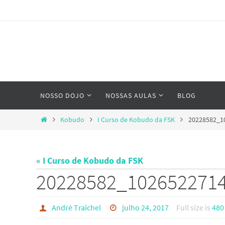
Skip
to
content
Skip
NOSSO DOJO
NOSSAS AULAS
BLOG
to
content
Home
Kobudo
I Curso de Kobudo da FSK
20228582_1
« I Curso de Kobudo da FSK
20228582_102652271
André Traichel
julho 24, 2017
Full size is
480