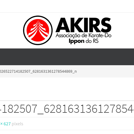
026522714182507_6281631361278544869_n
4182507_62816313612785
 × 627
pixels