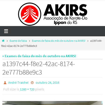
Skip
to
content
Home
Exame de faixa
Exames de faixa do mês de outubro na AKIRS!
a1397c44-
f8e2-42ac-8174-2e777b88e9c3
« Exames de faixa do mês de outubro na AKIRS!
a1397c44-f8e2-42ac-8174-
2e777b88e9c3
André Traichel
outubro 24, 2016
Full size is
pixels
1280 × 720