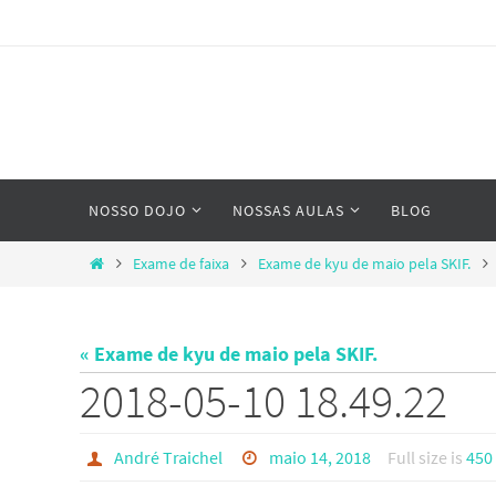
Skip
to
content
Skip
NOSSO DOJO
NOSSAS AULAS
BLOG
to
content
Home
Exame de faixa
Exame de kyu de maio pela SKIF.
« Exame de kyu de maio pela SKIF.
2018-05-10 18.49.22
André Traichel
maio 14, 2018
Full size is
450