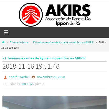
Skip
to
content
Home
Exame de faixa
E tivemos exames de kyu em novembro na AKIRS!
2018-
11-16 19.51.48
« E tivemos exames de kyu em novembro na AKIRS!
2018-11-16 19.51.48
André Traichel
novembro 20, 2018
Full size is
pixels
500 × 375