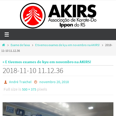
Skip
to
content
Home
Exame de faixa
E tivemos exames de kyu em novembro na AKIRS!
2018-
11-10 11.12.36
« E tivemos exames de kyu em novembro na AKIRS!
2018-11-10 11.12.36
André Traichel
novembro 20, 2018
Full size is
pixels
500 × 375