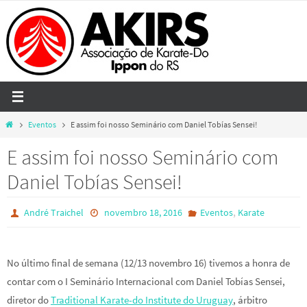
Skip
to
content
Home
Eventos
E assim foi nosso Seminário com Daniel Tobías Sensei!
E assim foi nosso Seminário com
Daniel Tobías Sensei!
,
André Traichel
novembro 18, 2016
Eventos
Karate
No último final de semana (12/13 novembro 16) tivemos a honra de
contar com o I Seminário Internacional com Daniel Tobías Sensei,
diretor do
Traditional Karate-do Institute do Uruguay
, árbitro