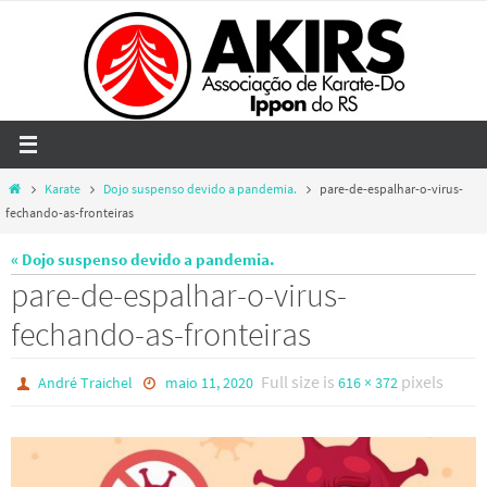
Skip
to
content
Home
Karate
Dojo suspenso devido a pandemia.
pare-de-espalhar-o-virus-
fechando-as-fronteiras
« Dojo suspenso devido a pandemia.
pare-de-espalhar-o-virus-
fechando-as-fronteiras
Full size is
pixels
André Traichel
maio 11, 2020
616 × 372