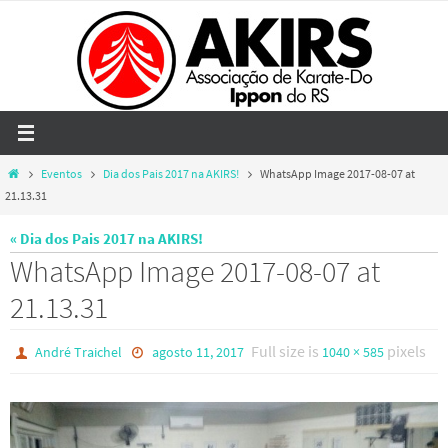
Skip
to
content
Home
Eventos
Dia dos Pais 2017 na AKIRS!
WhatsApp Image 2017-08-07 at
21.13.31
« Dia dos Pais 2017 na AKIRS!
WhatsApp Image 2017-08-07 at
21.13.31
Full size is
pixels
André Traichel
agosto 11, 2017
1040 × 585