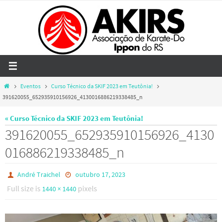
Skip
to
content
Home
Eventos
Curso Técnico da SKIF 2023 em Teutônia!
391620055_652935910156926_4130016886219338485_n
« Curso Técnico da SKIF 2023 em Teutônia!
391620055_652935910156926_4130
016886219338485_n
André Traichel
outubro 17, 2023
Full size is
pixels
1440 × 1440