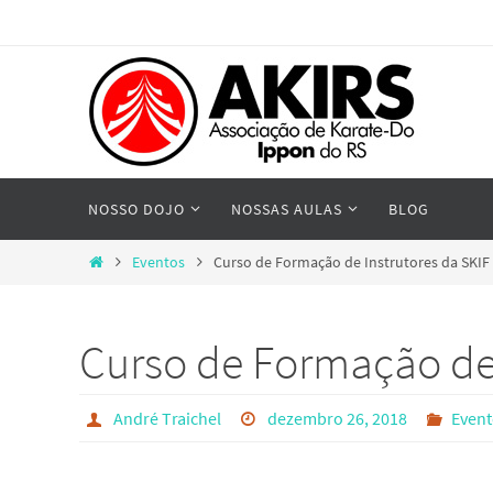
Skip
to
content
Skip
NOSSO DOJO
NOSSAS AULAS
BLOG
to
content
Home
Eventos
Curso de Formação de Instrutores da SKIF 
Curso de Formação de 
André Traichel
dezembro 26, 2018
Even