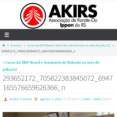
Skip
to
content
Home
Eventos
Curso da SKIF Brasil e Seminário de Kobudo no mês de julho/22
293652172_705822383845072_6947165576659626366_n
« Curso da SKIF Brasil e Seminário de Kobudo no mês de
julho/22
293652172_705822383845072_6947
165576659626366_n
Full size is
pixels
André Traichel
agosto 1, 2022
1440 × 1440