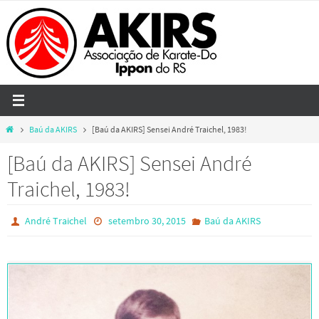
Skip
to
content
Home
Baú da AKIRS
[Baú da AKIRS] Sensei André Traichel, 1983!
[Baú da AKIRS] Sensei André
Traichel, 1983!
André Traichel
setembro 30, 2015
Baú da AKIRS